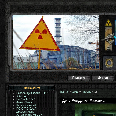
Меню сайта
Главная
»
2011
»
Апрель
»
18
Резеденция клана -=ТСС=-
Х.А.Б.А.Р.
Бар"-= TCC=-"
День Рождения Максима!
Фото - Зона
Каталог статей
Г.О.С.Т.Е.В.А.Я.
Друзья Клана
Устав клана-=ТСС=-