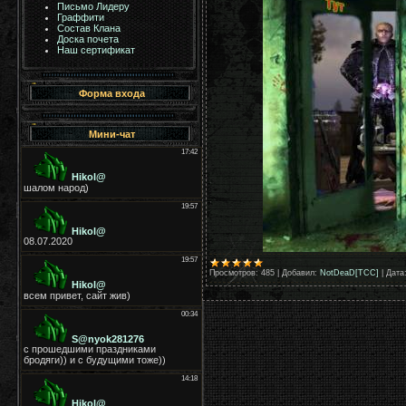
Письмо Лидеру
Граффити
Состав Клана
Доска почета
Наш сертификат
Форма входа
Мини-чат
Просмотров:
485
|
Добавил:
NotDeaD[TCC]
|
Дата