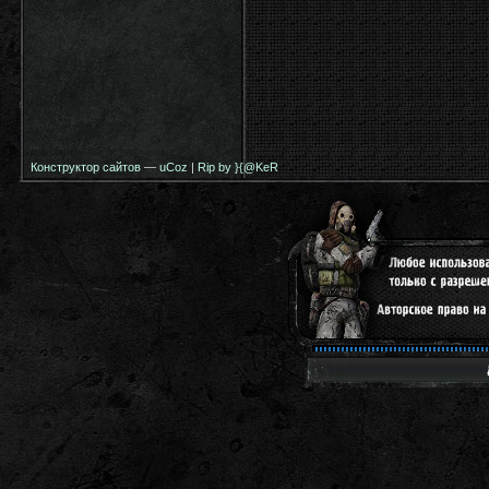
Конструктор сайтов
—
uCoz
|
Rip by }{@KeR