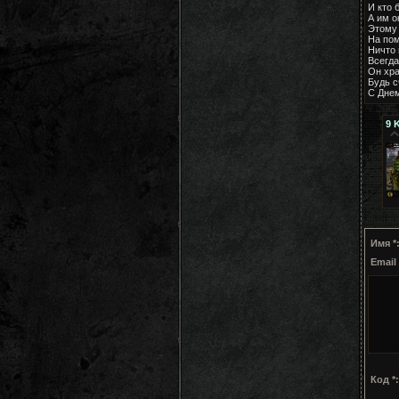
И кто 
А им о
Этому 
На пом
Ничто 
Всегда
Он хра
Будь с
C Днем
9
K
Имя *
Email 
Код *: