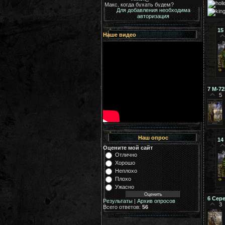
Для добавления необходима
авторизация
15
Наше видео
7
М-7
5
Наш опрос
14
Оцените мой сайт
Отлично
Хорошо
Неплохо
Плохо
Ужасно
6
Сер
Результаты
|
Архив опросов
3
Всего ответов:
56