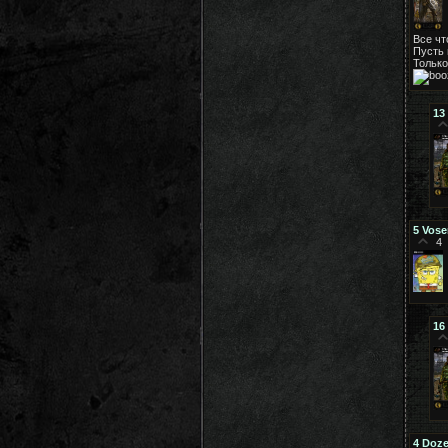
Все чт
Пусть 
Только
13
5
Vos
4
16
4
Doze