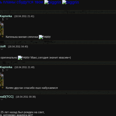
ь планы сбудутся твои
Kapterka
(18.04.2011 21:41)
1
Катенька милая сяпочки
ctoR
(18.04.2011 04:40)
оригинально
Макс,сегодня значит квасим=)
Kapterka
(18.04.2011 21:40)
1
Колян друган спасибо ешо набухаемся
eaD[TCC]
(18.04.2011 00:36)
25 лет назад был рожден на свет,
к, которому аналога нет!