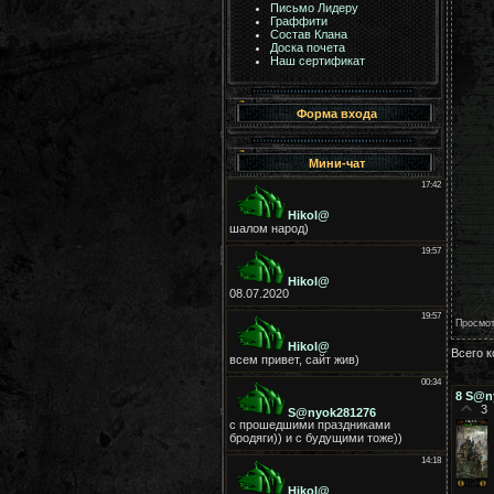
Письмо Лидеру
Граффити
Состав Клана
Доска почета
Наш сертификат
Форма входа
Мини-чат
Просмо
Всего 
8
S@n
3