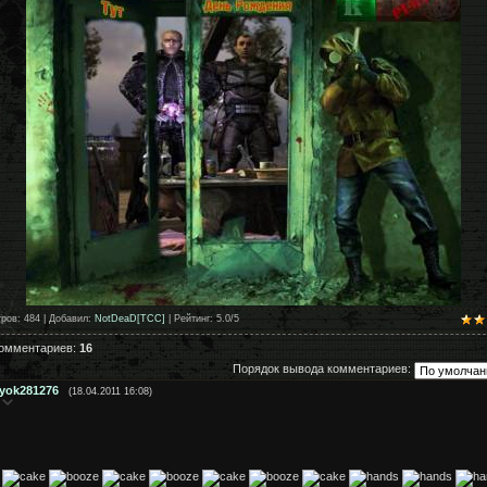
тров
: 484 |
Добавил
:
NotDeaD[TCC]
|
Рейтинг
:
5.0
/
5
комментариев
:
16
Порядок вывода комментариев:
yok281276
(18.04.2011 16:08)