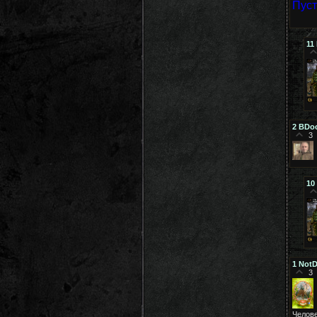
Пуст
11
2
BDo
3
10
1
NotD
3
Челове