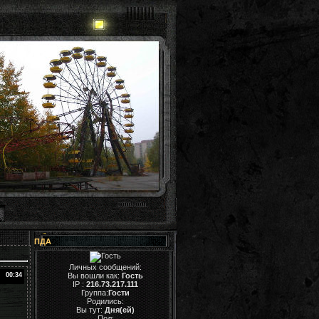
ПДА
Личных сообщений:
00:34
Вы вошли как:
Гость
IP :
216.73.217.111
Группа:
Гости
Родились:
Вы тут:
Дня(ей)
Пол: