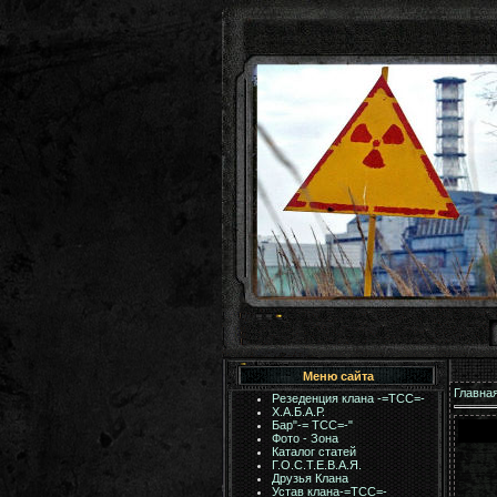
Меню сайта
Главна
Резеденция клана -=ТСС=-
Х.А.Б.А.Р.
Бар"-= TCC=-"
Фото - Зона
Каталог статей
Г.О.С.Т.Е.В.А.Я.
Друзья Клана
Устав клана-=ТСС=-