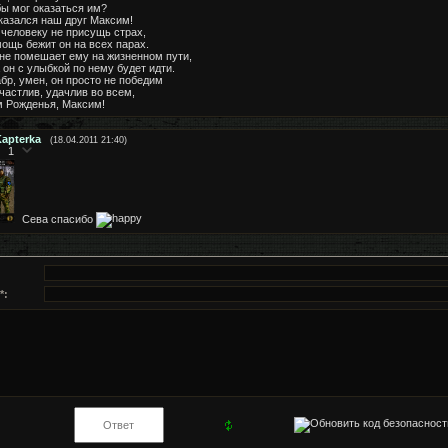
бы мог оказаться им?
казался наш друг Максим!
человеку не присущь страх,
ощь бежит он на всех парах.
не помешает ему на жизненном пути,
 он с улыбкой по нему будет идти.
бр, умен, он просто не победим
частлив, удачлив во всем,
 Рожденья, Максим!
apterka
(18.04.2011 21:40)
1
Сева спасибо
:
*: