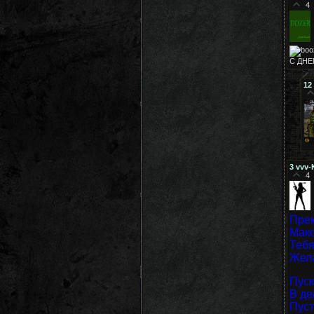
4
С ДНЕМ
12
3
vvv-
4
Прек
Макс
Тебя
Жела
Пуск
В де
Пуст