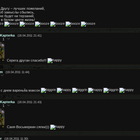
Другу – лучших пожеланий,
об замыслы сбылись,
не будет ни терзаний,
 в белом цвете жизнь!
Kapterka
(18.04.2011 21:41)
1
Серега друган спасибо!!!
em
(18.04.2011 11:44)
с днем вареньйа максон
Kapterka
(18.04.2011 21:43)
1
Саня-Восьмеркин сяпки)))
r
(18.04.2011 11:30)