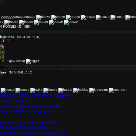
ууууууууиииииииииии
 РОЖДЕНИЯ!!!!!!!!!!!
Kapterka
(18.04.2011 21:41)
2
Юрок сяпки
Ката
(18.04.2011 10:15)
расный друг, отличный парень –
, это о тебе!
 мы праздновать заставим!
ем радостей в судьбе,
ай везет во всем на свете,
лах, работе и любви!
ь будет лишь попутным ветер!