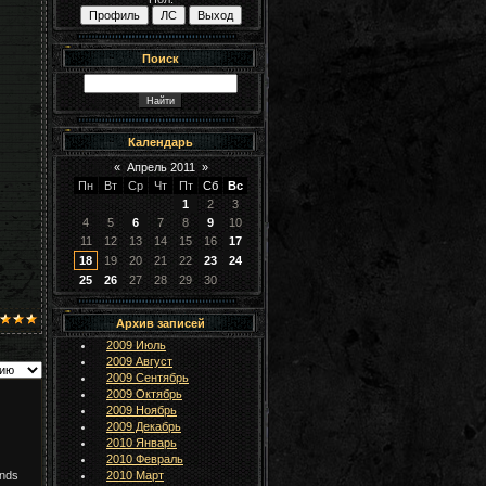
Поиск
Календарь
«
Апрель 2011
»
Пн
Вт
Ср
Чт
Пт
Сб
Вс
1
2
3
4
5
6
7
8
9
10
11
12
13
14
15
16
17
18
19
20
21
22
23
24
25
26
27
28
29
30
Архив записей
2009 Июль
2009 Август
2009 Сентябрь
2009 Октябрь
2009 Ноябрь
2009 Декабрь
2010 Январь
2010 Февраль
2010 Март