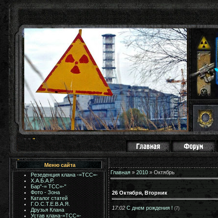
Меню сайта
Главная
»
2010
»
Октябрь
Резеденция клана -=ТСС=-
Х.А.Б.А.Р.
Бар"-= TCC=-"
Фото - Зона
26 Октября, Вторник
Каталог статей
Г.О.С.Т.Е.В.А.Я.
17:02
С днем рождения !
(7)
Друзья Клана
Устав клана-=ТСС=-