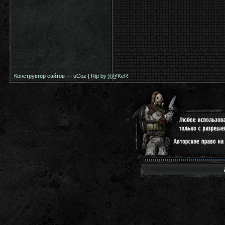
Конструктор сайтов
—
uCoz
|
Rip by }{@KeR