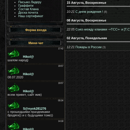
Письмо Лидеру
15 Августа, Воскресенье
Граффити
Состав Клана
10:21
С днем рождения !
(8)
Доска почета
Наш сертификат
08 Августа, Воскресенье
22:05
Союз между кланами -=ТСС=- и [T.C
Форма входа
02 Августа, Понедельник
Мини-чат
12:21
Пожары в России
(3)