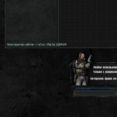
Конструктор сайтов
—
uCoz
|
Rip by }{@KeR