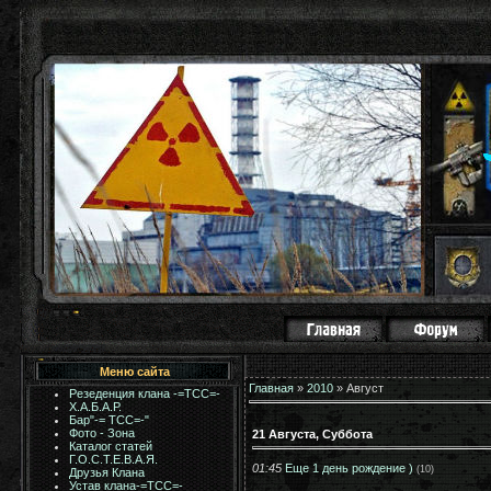
Меню сайта
Главная
»
2010
»
Август
Резеденция клана -=ТСС=-
Х.А.Б.А.Р.
Бар"-= TCC=-"
Фото - Зона
21 Августа, Суббота
Каталог статей
Г.О.С.Т.Е.В.А.Я.
01:45
Еще 1 день рождение )
(10)
Друзья Клана
Устав клана-=ТСС=-