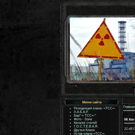
Меню сайта
Главна
Резеденция клана -=ТСС=-
Х.А.Б.А.Р.
Бар"-= TCC=-"
Фото - Зона
06 Ав
Каталог статей
Г.О.С.Т.Е.В.А.Я.
21:48
С
Друзья Клана
Устав клана-=ТСС=-