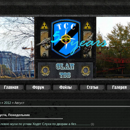
я
»
2012
»
Август
густа, Понедельник
ловно мухи по углам Ходят Слухи по дворам а без................
(1)