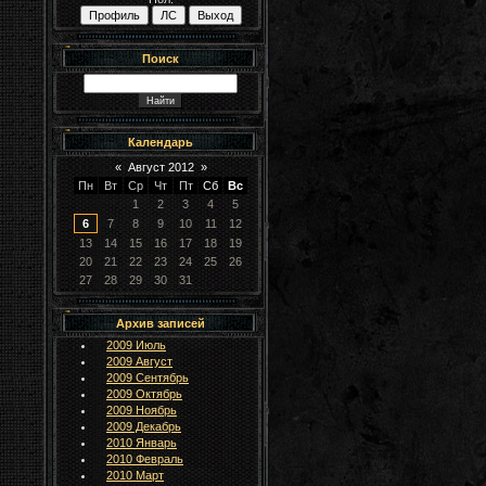
Поиск
Календарь
«
Август 2012
»
Пн
Вт
Ср
Чт
Пт
Сб
Вс
1
2
3
4
5
6
7
8
9
10
11
12
13
14
15
16
17
18
19
20
21
22
23
24
25
26
27
28
29
30
31
Архив записей
2009 Июль
2009 Август
2009 Сентябрь
2009 Октябрь
2009 Ноябрь
2009 Декабрь
2010 Январь
2010 Февраль
2010 Март