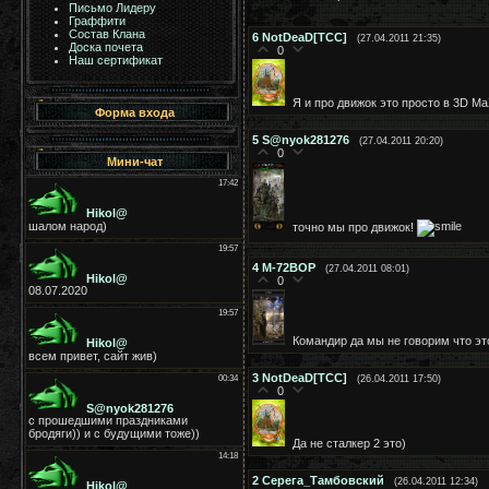
Письмо Лидеру
Граффити
Состав Клана
6
NotDeaD[TCC]
(27.04.2011 21:35)
Доска почета
0
Наш сертификат
Я и про движок это просто в 3D M
Форма входа
5
S@nyok281276
(27.04.2011 20:20)
0
Мини-чат
точно мы про движок!
4
М-72ВОР
(27.04.2011 08:01)
0
Командир да мы не говорим что эт
3
NotDeaD[TCC]
(26.04.2011 17:50)
0
Да не сталкер 2 это)
2
Серега_Тамбовский
(26.04.2011 12:34)