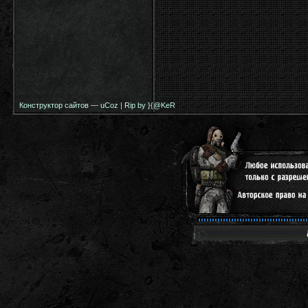
Конструктор сайтов
—
uCoz
|
Rip by }{@KeR