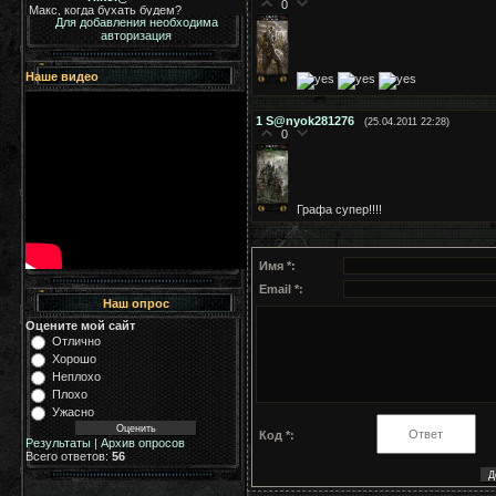
0
Для добавления необходима
авторизация
Наше видео
1
S@nyok281276
(25.04.2011 22:28)
0
Графа супер!!!!
Имя *:
Email *:
Наш опрос
Оцените мой сайт
Отлично
Хорошо
Неплохо
Плохо
Ужасно
Код *:
Результаты
|
Архив опросов
Всего ответов:
56