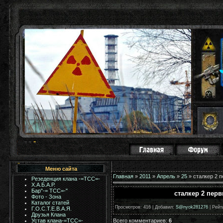
Меню сайта
Главная
»
2011
»
Апрель
»
25
» сталкер 2 
Резеденция клана -=ТСС=-
Х.А.Б.А.Р.
Бар"-= TCC=-"
сталкер 2 пер
Фото - Зона
Каталог статей
Просмотров
: 416 |
Добавил
:
S@nyok281276
|
Рейт
Г.О.С.Т.Е.В.А.Я.
Друзья Клана
Всего комментариев
:
6
Устав клана-=ТСС=-