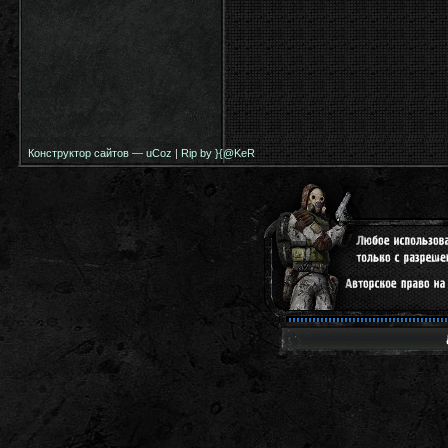
Конструктор сайтов
—
uCoz
|
Rip by }{@KeR