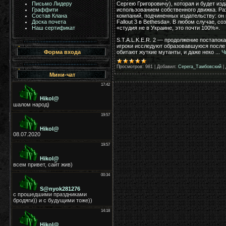
Сергею Григоровичу), которая и будет из
Письмо Лидеру
использованием собственного движка. Раз
Граффити
компаний, подчиненных издательству: он 
Состав Клана
Fallout 3 в Bethesda». В любом случае, со
Доска почета
«студия не в Украине, это почти 100%».
Наш сертификат
S.T.A.L.K.E.R. 2 — продолжение постапока
игроки исследуют образовавшуюся после 
обитают жуткие мутанты, и даже неко
...
Ч
Форма входа
Просмотров:
981
|
Добавил:
Серега_Тамбовский
|
Мини-чат