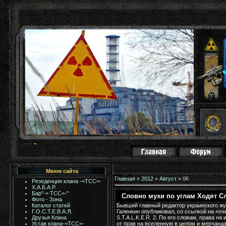
Меню сайта
Главная
»
2012
»
Август
»
06
Резеденция клана -=ТСС=-
Х.А.Б.А.Р.
Бар"-= TCC=-"
Словно мухи по углам Ходят Слухи
Фото - Зона
Бывший главный редактор украинского жу
Каталог статей
Галенкин опубликовал, со ссылкой на «о
Г.О.С.Т.Е.В.А.Я.
S.T.A.L.K.E.R. 2. По его словам, права н
Друзья Клана
от прав на вселенную в целом и мерчан
Устав клана-=ТСС=-