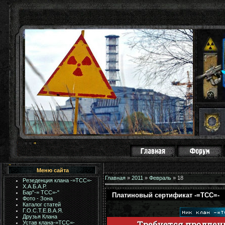
Меню сайта
Главная
»
2011
»
Февраль
»
18
Резеденция клана -=ТСС=-
Х.А.Б.А.Р.
Бар"-= TCC=-"
Платиновый сертификат -=ТСС=-
Фото - Зона
Каталог статей
Г.О.С.Т.Е.В.А.Я.
Друзья Клана
Устав клана-=ТСС=-