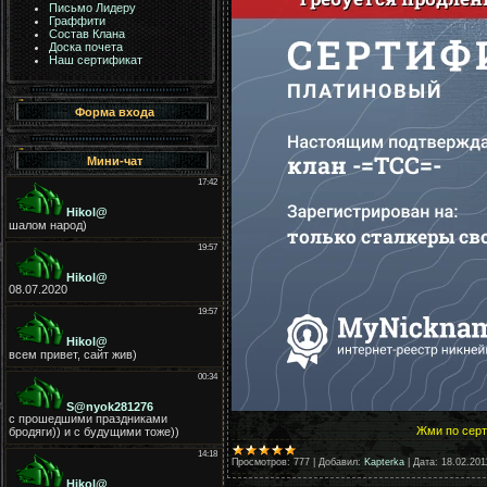
Письмо Лидеру
Граффити
Состав Клана
Доска почета
Наш сертификат
Форма входа
Мини-чат
Жми по серт
Просмотров:
777
|
Добавил:
Kapterka
|
Дата:
18.02.201