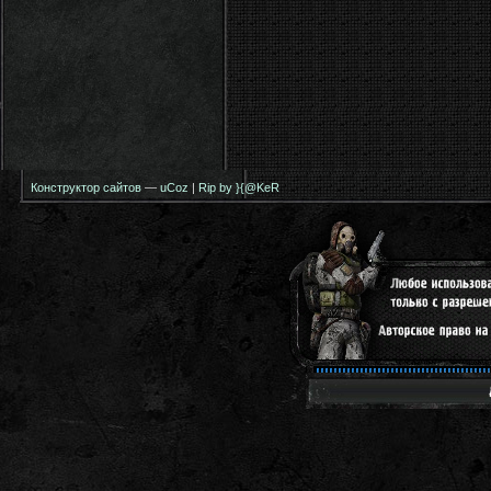
Конструктор сайтов
—
uCoz
|
Rip by }{@KeR