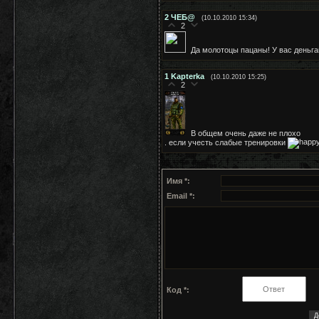
2
ЧЕБ@
(10.10.2010 15:34)
2
Да молотоцы пацаны! У вас деньг
1
Kapterka
(10.10.2010 15:25)
2
В общем очень даже не плохо
. если учесть слабые тренировки
Имя *:
Email *:
Код *: