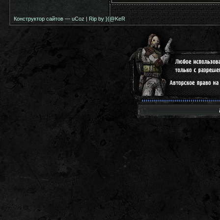
Конструктор сайтов
—
uCoz
|
Rip by }{@KeR