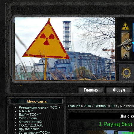
Меню сайта
Главная
»
2010
»
Октябрь
»
10
» Дм с клан
Резеденция клана -=ТСС=-
Х.А.Б.А.Р.
Бар"-= TCC=-"
Дм с к
Фото - Зона
Каталог статей
1 Раунд был 
Г.О.С.Т.Е.В.А.Я.
Друзья Клана
Устав клана-=ТСС=-