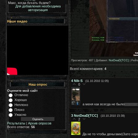
Для добавления необходима
авторизация
Наше видео
Просмотров
: 487 |
Добавил
:
NotDeaD[TCC]
|
Рейт
Всего комментариев
:
4
4
Nik-S
(11.10.2010 11:05)
0
Наш опрос
Оцените мой сайт
Отлично
Хорошо
а меня как всегда не было(((((((((((
Неплохо
Плохо
Ужасно
3
NotDeaD[TCC]
(10.10.2010 15:39)
2
Результаты
|
Архив опросов
Всего ответов:
56
Да не то чтобы деньгами)Зато хо