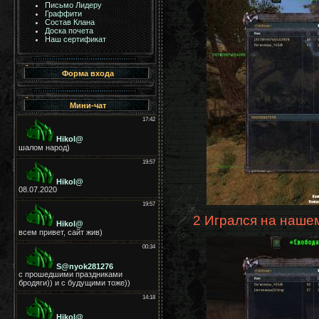
Письмо Лидеру
Граффити
Состав Клана
Доска почета
Наш сертификат
Форма входа
Мини-чат
2 Игрался на нашем