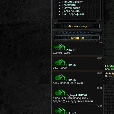
Письмо Лидеру
Граффити
Состав Клана
Доска почета
Наш сертификат
Форма входа
Мини-чат
На это
броник
Просмот