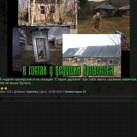
й недели тренируемся на локации "Старая деревня" при себе иметь оружием новичков,
ом не выше Булата...
ров:
423
|
Добавил:
Kapterka
|
Дата:
13.09.2010
|
Комментарии (5)