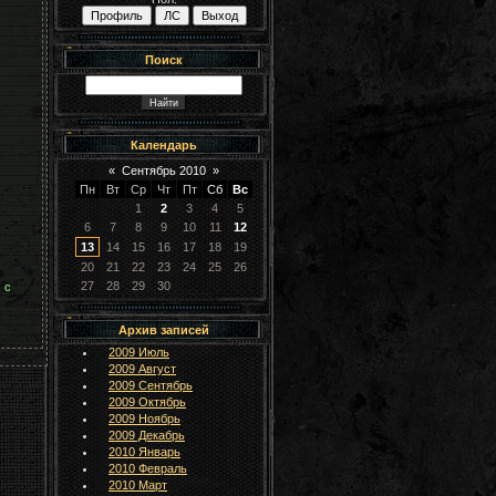
Поиск
Календарь
«
Сентябрь 2010
»
Пн
Вт
Ср
Чт
Пт
Сб
Вс
1
2
3
4
5
6
7
8
9
10
11
12
13
14
15
16
17
18
19
20
21
22
23
24
25
26
27
28
29
30
 с
Архив записей
2009 Июль
2009 Август
2009 Сентябрь
2009 Октябрь
2009 Ноябрь
2009 Декабрь
2010 Январь
2010 Февраль
2010 Март