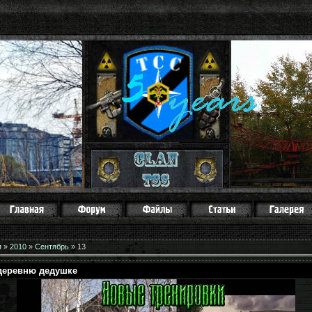
я
»
2010
»
Сентябрь
»
13
деревню дедушке