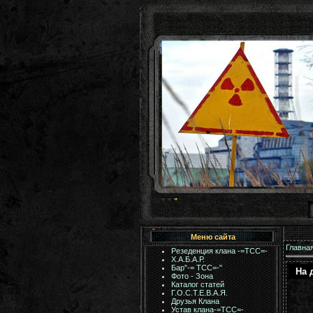
Меню сайта
Главна
Резеденция клана -=ТСС=-
Х.А.Б.А.Р.
Бар"-= TCC=-"
На 
Фото - Зона
Каталог статей
Г.О.С.Т.Е.В.А.Я.
Друзья Клана
Устав клана-=ТСС=-