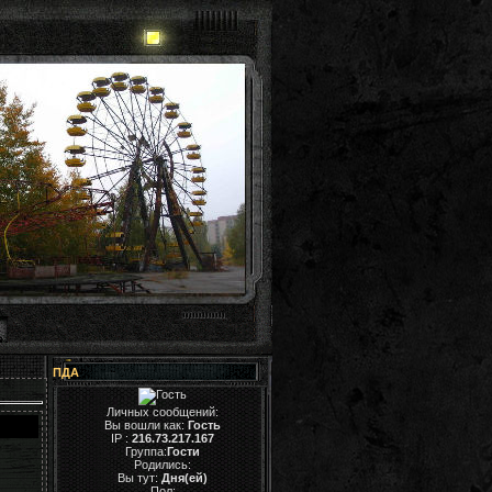
ПДА
Личных сообщений:
Вы вошли как:
Гость
IP :
216.73.217.167
Группа:
Гости
Родились:
Вы тут:
Дня(ей)
Пол: