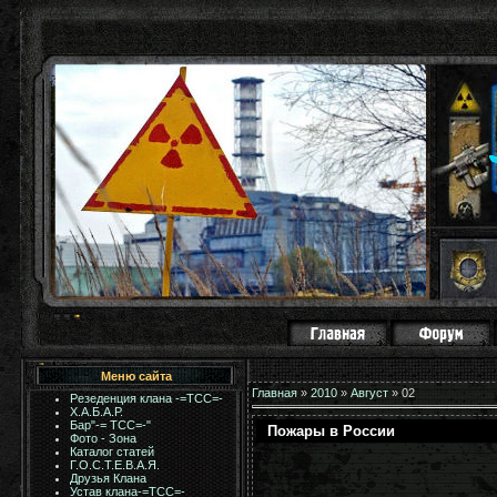
Меню сайта
Главная
»
2010
»
Август
»
02
Резеденция клана -=ТСС=-
Х.А.Б.А.Р.
Бар"-= TCC=-"
Пожары в России
Фото - Зона
Каталог статей
Г.О.С.Т.Е.В.А.Я.
Друзья Клана
Устав клана-=ТСС=-