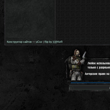
Конструктор сайтов
—
uCoz
|
Rip by }{@KeR