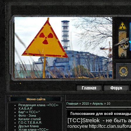
Меню сайта
Главная
»
2010
»
Апрель
»
10
Резеденция клана -=ТСС=-
Х.А.Б.А.Р.
Бар"-= TCC=-"
Голосование для всей команд
Фото - Зона
[TCC]Strelok - не быть
Каталог статей
Г.О.С.Т.Е.В.А.Я.
голосуем http://tcc.clan.su/fo
Друзья Клана
Устав клана-=ТСС=-