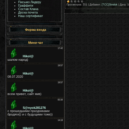
Письмо Лидеру
Просмотров:
551
|
Добавил:
[TCC]Strelok
|
Дата:
1
Граффити
Состав Клана
Доска почета
Наш сертификат
Форма входа
Мини-чат