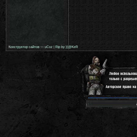
Конструктор сайтов
—
uCoz
|
Rip by }{@KeR