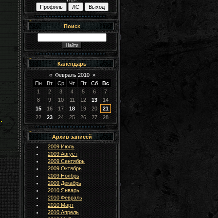
Поиск
Календарь
«
Февраль 2010
»
Пн
Вт
Ср
Чт
Пт
Сб
Вс
1
2
3
4
5
6
7
8
9
10
11
12
13
14
15
16
17
18
19
20
21
22
23
24
25
26
27
28
.
Архив записей
2009 Июль
2009 Август
2009 Сентябрь
2009 Октябрь
2009 Ноябрь
2009 Декабрь
2010 Январь
2010 Февраль
2010 Март
2010 Апрель