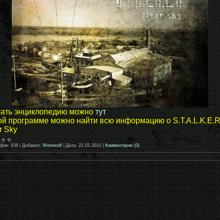
чать энциклопедию можно
тут
ой программе можно найти всю информацию о S.T.A.L.K.E.R
r Sky
ров:
636
|
Добавил:
Werewolf
|
Дата:
21.02.2010
|
Комментарии (0)