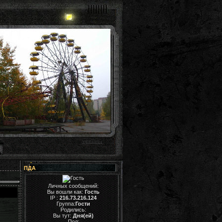
ПДА
Личных сообщений:
Вы вошли как:
Гость
IP :
216.73.216.124
Группа:
Гости
Родились:
Вы тут:
Дня(ей)
Пол: