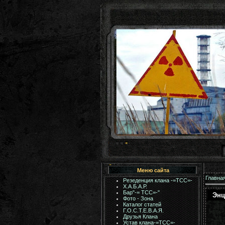
Меню сайта
Главна
Резеденция клана -=ТСС=-
Х.А.Б.А.Р.
Бар"-= TCC=-"
Энц
Фото - Зона
Каталог статей
Г.О.С.Т.Е.В.А.Я.
Друзья Клана
Устав клана-=ТСС=-