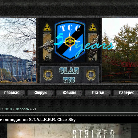
я
»
2010
»
Февраль
»
21
иклопедия по S.T.A.L.K.E.R. Clear Sky