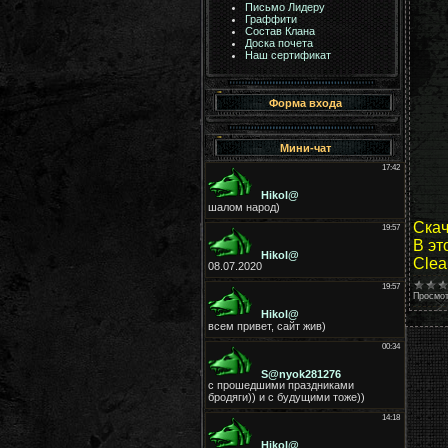
Письмо Лидеру
Граффити
Состав Клана
Доска почета
Наш сертификат
Форма входа
Мини-чат
Ска
В эт
Clea
Просмот