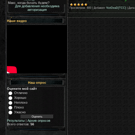
Для добавления необходима
Просмотров:
600
|
Добавил:
NotDeaD[TCC]
|
Дата
авторизация
Наше видео
Наш опрос
Оцените мой сайт
Отлично
Хорошо
Неплохо
Плохо
Ужасно
Результаты
|
Архив опросов
Всего ответов:
56