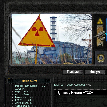
Меню сайта
Главная
»
2009
»
Декабрь
»
02
Резеденция клана -=ТСС=-
Х.А.Б.А.Р.
Бар"-= TCC=-"
Днюха у Никита-=ТСС=-
Фото - Зона
Каталог статей
Г.О.С.Т.Е.В.А.Я.
Друзья Клана
Устав клана-=ТСС=-