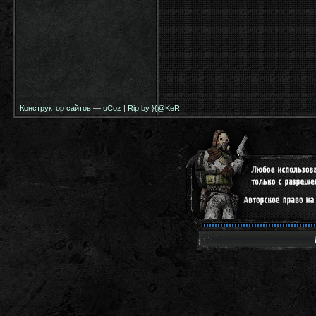
Конструктор сайтов
—
uCoz
|
Rip by }{@KeR