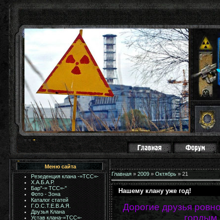
Меню сайта
Главная
»
2009
»
Октябрь
»
21
Резеденция клана -=ТСС=-
Х.А.Б.А.Р.
Бар"-= TCC=-"
Нашему клану уже год!
Фото - Зона
Каталог статей
Дорогие друзья ровно 
Г.О.С.Т.Е.В.А.Я.
Друзья Клана
гордым 
Устав клана-=ТСС=-