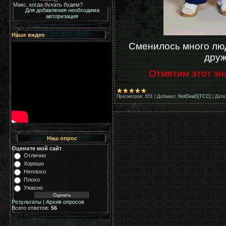
Для добавления необходима
авторизация
Наше видео
Сменилось много лю
друж
Отметим этот зна
Просмотров:
651
|
Добавил:
NotDeaD[TCC]
|
Дата
Наш опрос
Оцените мой сайт
Отлично
Хорошо
Неплохо
Плохо
Ужасно
Результаты
|
Архив опросов
Всего ответов:
56