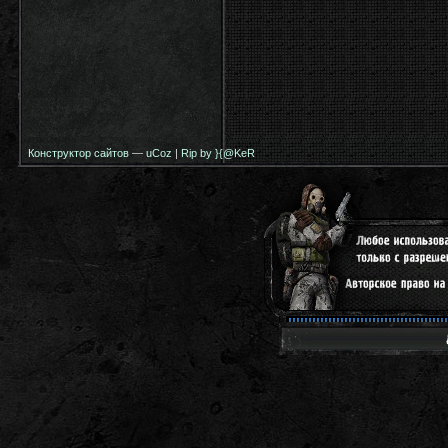
Конструктор сайтов
—
uCoz
|
Rip by }{@KeR