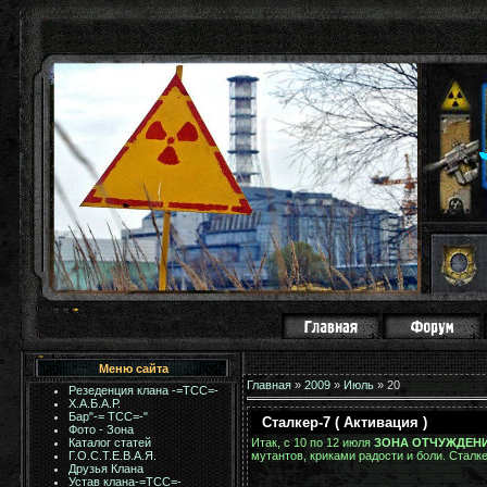
Меню сайта
Главная
»
2009
»
Июль
»
20
Резеденция клана -=ТСС=-
Х.А.Б.А.Р.
Бар"-= TCC=-"
Сталкер-7 ( Активация )
Фото - Зона
Итак, с 10 по 12 июля
ЗОНА ОТЧУЖДЕН
Каталог статей
мутантов, криками радости и боли. Стал
Г.О.С.Т.Е.В.А.Я.
Друзья Клана
Устав клана-=ТСС=-