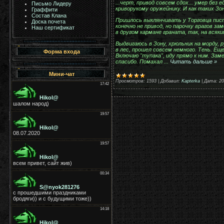
...черт, привод совсем сдох... умер без
Письмо Лидеру
криворукому оружейнику. И как таких Зо
Граффити
Состав Клана
Пришлось выклянчивать у Торговца писто
Доска почета
конечно не привод, но парочку врагов з
Наш сертификат
в другом кармане граната, так, на всякий
Выдвигаюсь в Зону, хрюльник на морду, р
в лес, прошел совсем немного. Тень. Еще 
Форма входа
Включаю "тупака", иду прямо к ним. Зам
спасибо. Помахал
...
Читать дальше »
Мини-чат
Просмотров:
1593
|
Добавил:
Kapterka
|
Дата:
20