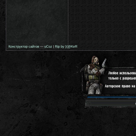
Конструктор сайтов
—
uCoz
|
Rip by }{@KeR