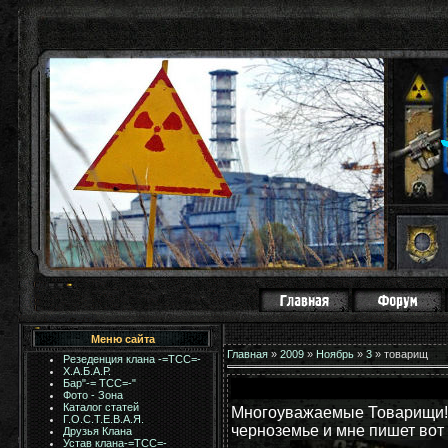
Меню сайта
Главная
»
2009
»
Ноябрь
»
3
» товарищ
Резеденция клана -=ТСС=-
Х.А.Б.А.Р.
Бар"-= TCC=-"
Фото - Зона
Каталог статей
Многоуважаемые Товарищи! 
Г.О.С.Т.Е.В.А.Я.
черноземье и мне пишет вот 
Друзья Клана
Устав клана-=ТСС=-