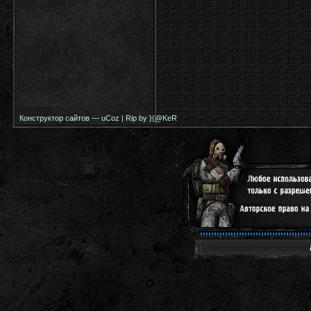
Конструктор сайтов
—
uCoz
|
Rip by }{@KeR