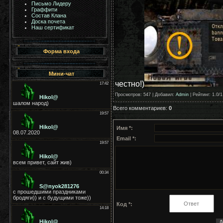
Письмо Лидеру
Граффити
Состав Клана
Доска почета
Наш сертификат
Форма входа
Мини-чат
честно!)
Просмотров
: 547 |
Добавил
:
Admin
|
Рейтинг
:
1.0
/
1
Всего комментариев
:
0
Имя *:
Email *:
Код *: