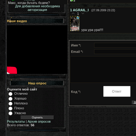
Для добавления необходима
авторизация
1
AGRAIL_I
(27.09.2009 23:22)
1
Наше видео
ура ура ура!!!!
Имя *:
Email *:
Наш опрос
Оцените мой сайт
Код *:
Отлично
Хорошо
Неплохо
Плохо
Ужасно
Результаты
|
Архив опросов
Всего ответов:
56