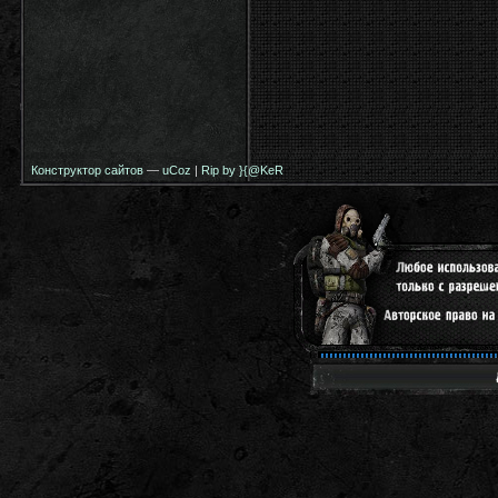
Конструктор сайтов
—
uCoz
|
Rip by }{@KeR