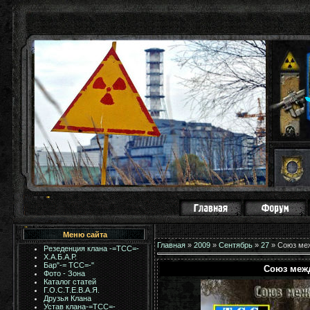
Меню сайта
Главная
»
2009
»
Сентябрь
»
27
» Союз ме
Резеденция клана -=ТСС=-
Х.А.Б.А.Р.
Бар"-= TCC=-"
Союз межд
Фото - Зона
Каталог статей
Г.О.С.Т.Е.В.А.Я.
Друзья Клана
Устав клана-=ТСС=-