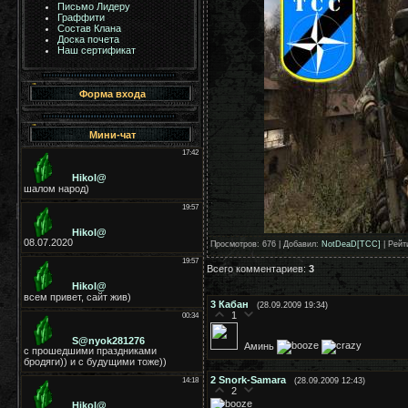
Письмо Лидеру
Граффити
Состав Клана
Доска почета
Наш сертификат
Форма входа
Мини-чат
Просмотров
: 676 |
Добавил
:
NotDeaD[TCC]
|
Рейт
Всего комментариев
:
3
3
Кабан
(28.09.2009 19:34)
1
Аминь
2
Snork-Samara
(28.09.2009 12:43)
2