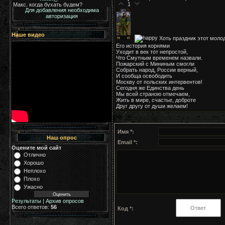
1
Для добавления необходима
авторизация
Наше видео
Хоть праздник этот моло
Его история корнями
Уходит в век тот непростой,
Что Смутным временем назвали.
Пожарский с Мининым смогли
Собрать народ, России верный,
И сообща освободить
Москву от польских интервентов!
Сегодня же Единства день
Мы всей страною отмечаем,
Жить в мире, счастье, доброте
Друг другу от души желаем!
Имя *:
Наш опрос
Email *:
Оцените мой сайт
Отлично
Хорошо
Неплохо
Плохо
Ужасно
Результаты
|
Архив опросов
Всего ответов:
56
Код *: