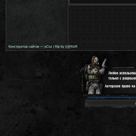
Конструктор сайтов
—
uCoz
|
Rip by }{@KeR