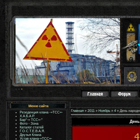
Меню сайта
Главная
»
2011
»
Ноябрь
»
4
» День народн
Резеденция клана -=ТСС=-
Х.А.Б.А.Р.
Бар"-= TCC=-"
День
Фото - Зона
Каталог статей
Г.О.С.Т.Е.В.А.Я.
Друзья Клана
Устав клана-=ТСС=-