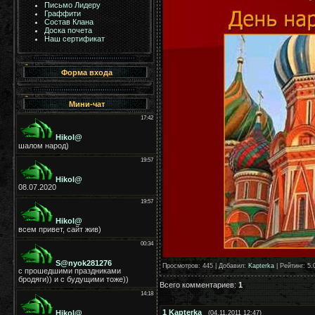
Письмо Лидеру
Граффити
Состав Клана
Доска почета
Наш сертификат
Форма входа
Мини-чат
Просмотров
: 445 |
Добавил
:
Kapterka
|
Рейтинг
:
5.
Всего комментариев
:
1
1
Kapterka
(04.11.2011 12:47)