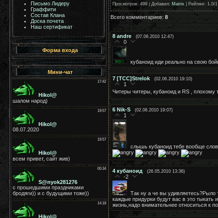
Письмо Лидеру
Просмотров
: 499 |
Добавил
:
Matrix
|
Рейтинг
:
1.0
/
1
Граффити
Состав Клана
Всего комментариев
:
8
Доска почета
Наш сертификат
8
andre
(07.06.2010 12:47)
0
Форма входа
кубаноид иди реально на свою бо
Мини-чат
7
[TCC]Strelok
(02.06.2010 19:10)
1
Читеры читеры, кубаноид и RS , плохому 
6
Nik-S
(02.06.2010 19:07)
1
слышь кубаноид тебе вообще слова
4
кубаноид
(26.05.2010 13:36)
-2
Так ну а че вы удивляетесь?Рыло 
каждые придурки будут вас в это тыкать 
жизнь,надо внимательнее относиться к по