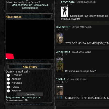
5
vvv-Ката
(26.05.2010 19:42)
2
Для добавления необходима
авторизация
Каждый из нас имеет право на 
Наше видео
будешь судим!!!
3
М-72ВОР
(22.05.2010 14:03)
3
ЭТО ВСЕ ИЗ-ЗА 2-Х УРОДОВ((СТ
2
Kapterka
(22.05.2010 13:19)
2
Наш опрос
Во сколько сегодня бой?
Оцените мой сайт
Отлично
Хорошо
1
Nik-S
(22.05.2010 13:08)
2
Неплохо
Плохо
Ужасно
Результаты
|
Архив опросов
ОБВИНЯЮТ В ЧИТЕРСТВЕ ЭТО КА
Всего ответов:
56