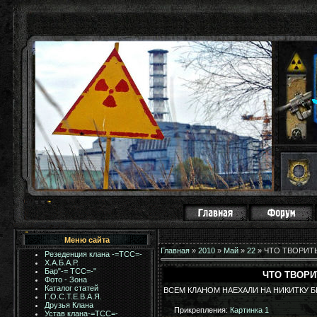
Меню сайта
Главная
»
2010
»
Май
»
22
» ЧТО ТВОРИТ
Резеденция клана -=ТСС=-
Х.А.Б.А.Р.
Бар"-= TCC=-"
ЧТО ТВОРИ
Фото - Зона
Каталог статей
ВСЕМ КЛАНОМ НАЕХАЛИ НА НИКИТКУ Б
Г.О.С.Т.Е.В.А.Я.
Друзья Клана
Прикрепления
:
Картинка 1
Устав клана-=ТСС=-