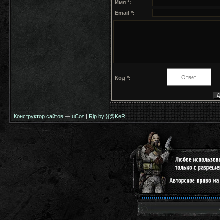
Имя *:
Email *:
Код *:
Конструктор сайтов
—
uCoz
|
Rip by }{@KeR