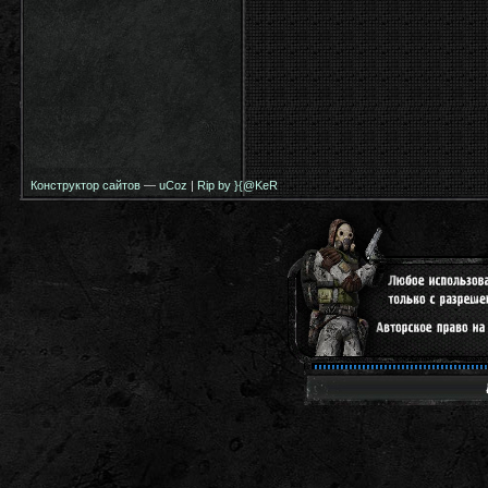
Конструктор сайтов
—
uCoz
|
Rip by }{@KeR