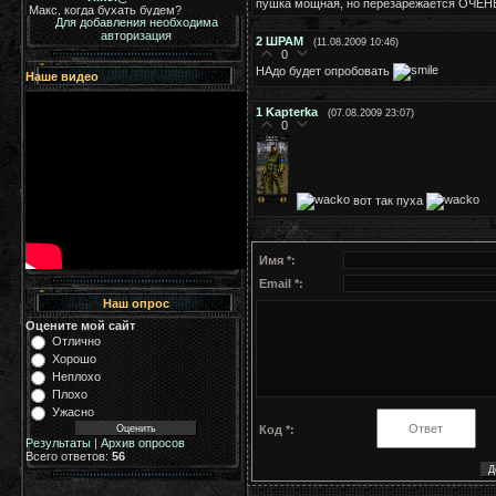
пушка мощная, но перезарежается ОЧЕН
Для добавления необходима
авторизация
2
ШРАМ
(11.08.2009 10:46)
0
НАдо будет опробовать
Наше видео
1
Kapterka
(07.08.2009 23:07)
0
вот так пуха
Имя *:
Email *:
Наш опрос
Оцените мой сайт
Отлично
Хорошо
Неплохо
Плохо
Ужасно
Код *:
Результаты
|
Архив опросов
Всего ответов:
56