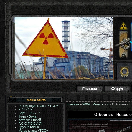
Меню сайта
Главная
»
2009
»
Август
»
7
» Отбойник - Н
Резеденция клана -=ТСС=-
Х.А.Б.А.Р.
Бар"-= TCC=-"
Отбойник - Новое о
Фото - Зона
Каталог статей
Г.О.С.Т.Е.В.А.Я.
Друзья Клана
Устав клана-=ТСС=-