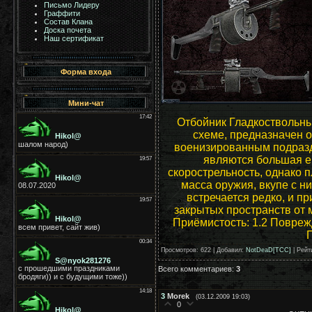
Письмо Лидеру
Граффити
Состав Клана
Доска почета
Наш сертификат
Форма входа
Мини-чат
Отбойник Гладкоствольны
схеме, предназначен 
военизированным подраз
являются большая е
скорострельность, однако п
масса оружия, вкупе с н
встречается редко, и п
закрытых пространств от м
Приёмистость: 1.2 Повреж
Просмотров
: 622 |
Добавил
:
NotDeaD[TCC]
|
Рейт
Всего комментариев
:
3
3
Morek
(03.12.2009 19:03)
0