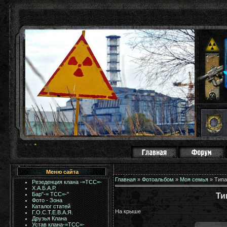
Меню сайта
Главная
»
Фотоальбом
»
Моя семья
» Типа
Резеденция клана -=ТСС=-
Х.А.Б.А.Р.
Бар"-= TCC=-"
Ти
Фото - Зона
Каталог статей
На крыше
Г.О.С.Т.Е.В.А.Я.
Друзья Клана
Устав клана-=ТСС=-