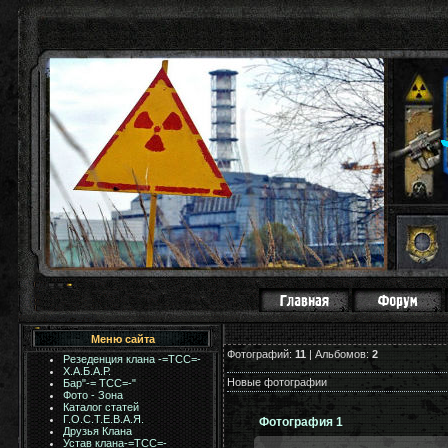
Меню сайта
Фотографий:
11
| Альбомов:
2
Резеденция клана -=ТСС=-
Х.А.Б.А.Р.
Новые фотографии
Бар"-= TCC=-"
Фото - Зона
Каталог статей
Г.О.С.Т.Е.В.А.Я.
Фотография 1
Друзья Клана
Устав клана-=ТСС=-