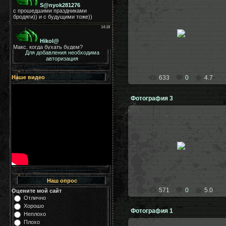
05.08.2009
Наш брат сталкер Америкос,
даже АК в руках
ШРАМ
Для добавления необходима
авторизация
Наше видео
633
0
4.7
Фотография 3
21.07.2009
kosoy
Наш опрос
571
0
5.0
Оцените мой сайт
Отлично
Хорошо
Фотография 1
Неплохо
Плохо