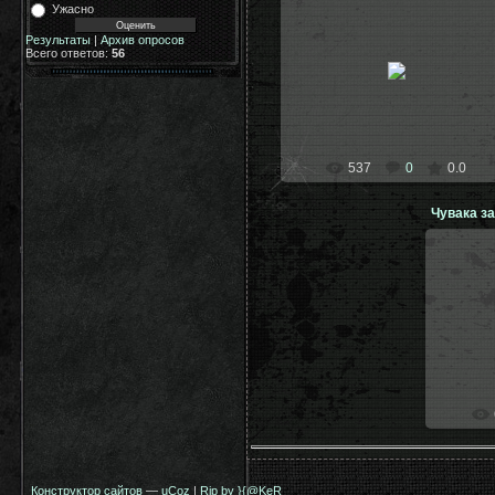
Ужасно
Результаты
|
Архив опросов
Всего ответов:
56
21.07.2009
kosoy
537
0
0.0
Чувака з
Конструктор сайтов
—
uCoz
|
Rip by }{@KeR