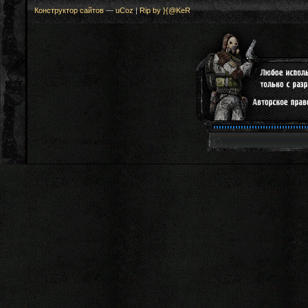
Конструктор сайтов
—
uCoz
|
Rip by }{@KeR