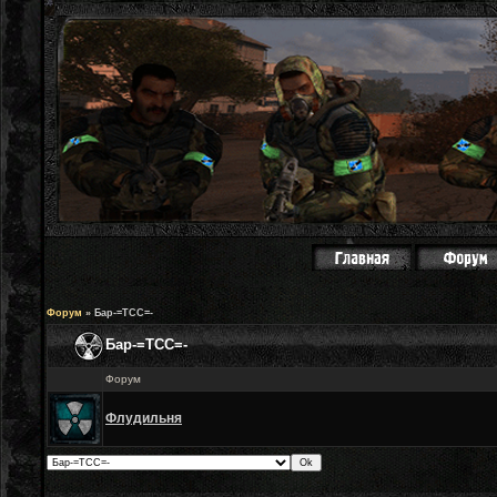
Форум
»
Бар-=ТСС=-
Бар-=ТСС=-
Форум
Флудильня