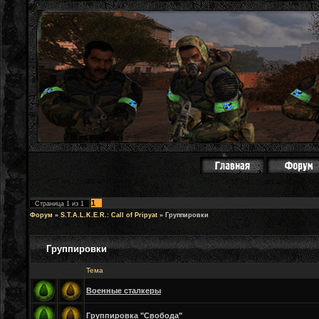
1
Страница
1
из
1
Форум
»
S.T.A.L.K.E.R.: Call of Pripyat
»
Группировки
Группировки
Тема
Военные сталкеры
Группировка "Свобода"