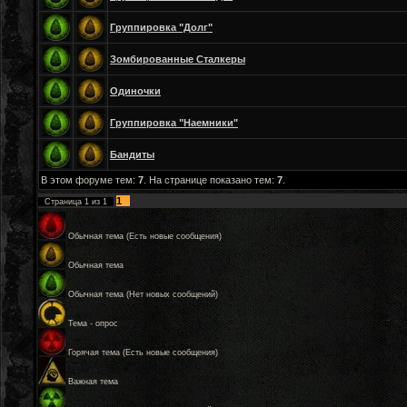
Группировка "Долг"
Зомбированные Сталкеры
Одиночки
Группировка "Наемники"
Бандиты
В этом форуме тем:
7
. На странице показано тем:
7
.
1
Страница
1
из
1
Обычная тема (Есть новые сообщения)
Обычная тема
Обычная тема (Нет новых сообщений)
Тема - опрос
Горячая тема (Есть новые сообщения)
Важная тема