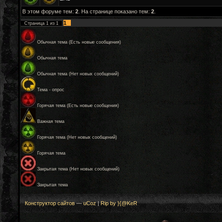
В этом форуме тем:
2
. На странице показано тем:
2
.
1
Страница
1
из
1
Обычная тема (Есть новые сообщения)
Обычная тема
Обычная тема (Нет новых сообщений)
Тема - опрос
Горячая тема (Есть новые сообщения)
Важная тема
Горячая тема (Нет новых сообщений)
Горячая тема
Закрытая тема (Нет новых сообщений)
Закрытая тема
Конструктор сайтов
—
uCoz
|
Rip by }{@KeR