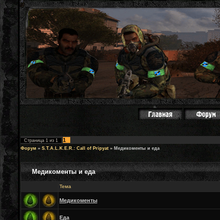
1
Страница
1
из
1
Форум
»
S.T.A.L.K.E.R.: Call of Pripyat
»
Медикоменты и еда
Медикоменты и еда
Тема
Медикоменты
Еда