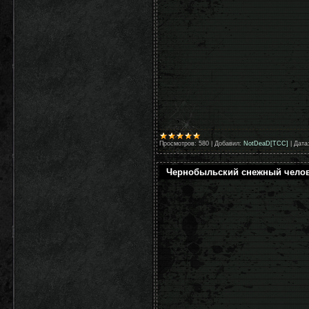
Просмотров:
580
|
Добавил:
NotDeaD[TCC]
|
Дата
Чернобыльский снежный чело