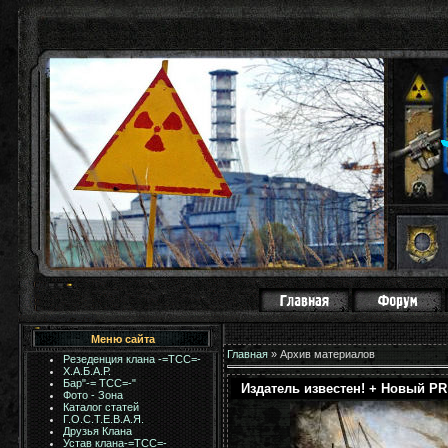
Меню сайта
Главная
»
Архив материалов
Резеденция клана -=ТСС=-
Х.А.Б.А.Р.
Бар"-= TCC=-"
Издатель известен! + Новый PR
Фото - Зона
Каталог статей
Г.О.С.Т.Е.В.А.Я.
Друзья Клана
Устав клана-=ТСС=-