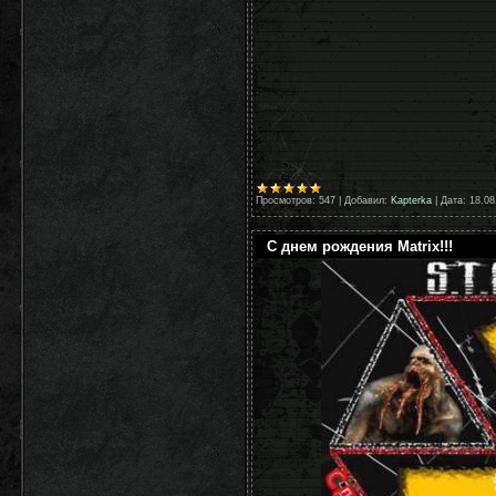
Просмотров:
547
|
Добавил:
Kapterka
|
Дата:
18.08
С днем рождения Matrix!!!