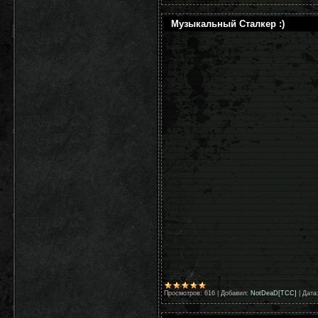
Музыкальный Сталкер :)
Просмотров:
616
|
Добавил:
NotDeaD[TCC]
|
Дата