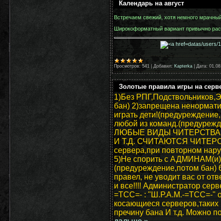
Календарь на август
Встречаем свежий, хотя немного мрачный,
Широкоформатный вариант привычно расп
Просмотров:
541
|
Добавил:
Kapterka
|
Дата:
01.08
Золотые правила игры на серв
1)Без РПГ,Подствольников,
бан) 2)запрещена ненорматив
играть дети!(предуреждение,
любой из команд.(предуре
ЛЮБЫЕ ВИДЫ ЧИТЕРСТВА!
И Т.Д. СЧИТАЮТСЯ ЧИТЕРСТ
сервера,при повторном нару
5)Не спорить с АДМИНАМ(и)
(предуреждение,потом бан)
правел, не уводит вас от отв
и все!!!! Администратор серве
=ТСС=- : "Ш.Р.А.М.-=ТСС=-" 
косающиеся серверов,таких 
пречину бана И т.д. Можно 