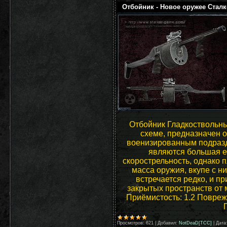
Отбойник - Новое оружее Сталк
Отбойник Гладкоствольны
схеме, предназначен 
военизированным подраз
являются большая е
скорострельность, однако п
масса оружия, вкупе с н
встречается редко, и п
закрытых пространств от м
Приёмистость: 1.2 Повреж
Просмотров:
621
|
Добавил:
NotDeaD[TCC]
|
Дата