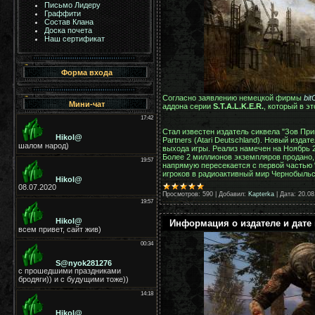
Письмо Лидеру
Граффити
Состав Клана
Доска почета
Наш сертификат
Форма входа
Согласно заявлению немецкой фирмы
bi
Мини-чат
аддона серии
S.T.A.L.K.E.R.
, который в э
Стал известен издатель сиквела "Зов При
Partners (Atari Deutschland). Новый изда
выхода игры. Реализ намечен на Ноябрь 
Более 2 миллионов экземпляров продано,
напрямую пересекается с первой частью "
игроков в радиоактивный мир Чернобыль
Просмотров:
590
|
Добавил:
Kapterka
|
Дата:
20.08
Информация о издателе и дате