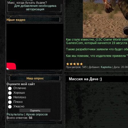
Для добавления необходима
авторизация
Наше видео
Как стало известно,
GSC Game World
сооб
GamesCom, который начнется 19 августа 
Также разработчики заявили что будет об
Как мы помним, что издателем приквела "
Просмотров:
545
|
Добавил:
Kapterka
|
Дата:
20.08
Наш опрос
Миссия на Даче :)
Оцените мой сайт
Отлично
Хорошо
Неплохо
Плохо
Ужасно
Результаты
|
Архив опросов
Всего ответов:
56