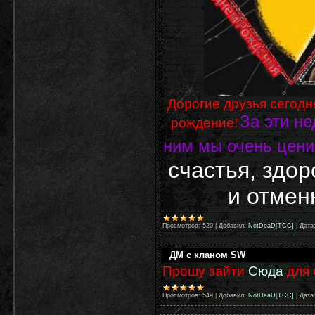
Дорогие друзья сегодня
За эти н
рождение!
ним мы очень цени
счастья, здор
и отмен
Просмотров:
520
|
Добавил:
NotDeaD[TCC]
|
Дата
ДМ с кланом SW
Прошу зайти
Сюда
для 
Просмотров:
549
|
Добавил:
NotDeaD[TCC]
|
Дата