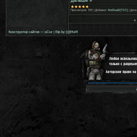
дальше »
Просмотров:
505
|
Добавил:
NotDeaD[TCC]
|
Дата
«
Конструктор сайтов
—
uCoz
|
Rip by }{@KeR