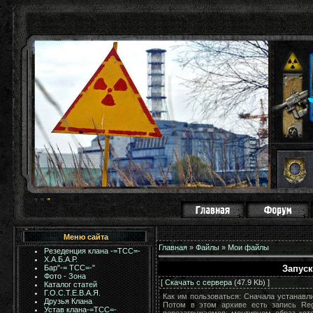
Меню сайта
Главная
»
Файлы
»
Мои файлы
Резеденция клана -=ТСС=-
Х.А.Б.А.Р.
Запуск
Бар"-= TCC=-"
Фото - Зона
[
Скачать с сервера
(47.9 Kb) ]
Каталог статей
Г.О.С.Т.Е.В.А.Я.
Как им пользоваться: Сначала устанавли
Друзья Клана
Потом в этом архиве есть запись Reg
Устав клана-=ТСС=-
перезагружаемся; монтируем образ кот