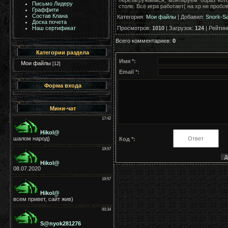
Письмо Лидеру
столе. Всё игра работает( на хр не пробо
Граффити
Состав Клана
Категория
:
Мои файлы
|
Добавил
:
Snork-S
Доска почета
Просмотров
:
1010
|
Загрузок
:
124
|
Рейтин
Наш сертификат
Всего комментариев
:
0
Категории раздела
Имя *:
Мои файлы
[12]
Email *:
Форма входа
Мини-чат
Код *: