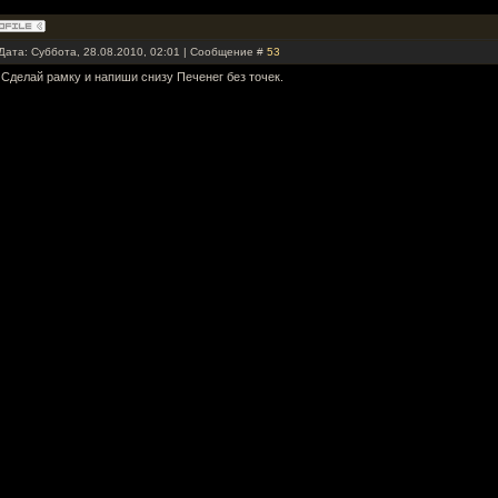
Дата: Суббота, 28.08.2010, 02:01 | Сообщение #
53
Сделай рамку и напиши снизу Печенег без точек.