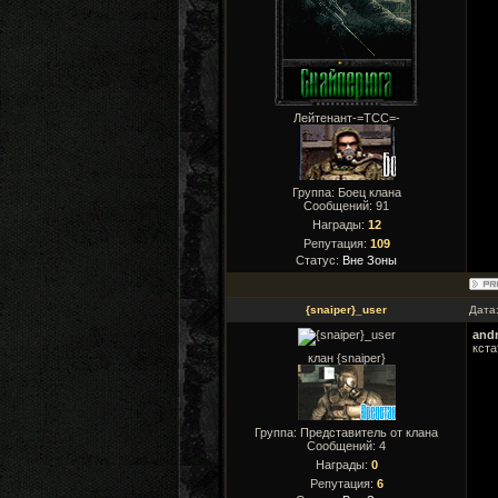
Лейтенант-=ТСС=-
Группа: Боец клана
Сообщений:
91
Награды:
12
Репутация:
109
Статус:
Вне Зоны
{snaiper}_user
Дата:
and
кста
клан {snaiper}
Группа: Представитель от клана
Сообщений:
4
Награды:
0
Репутация:
6