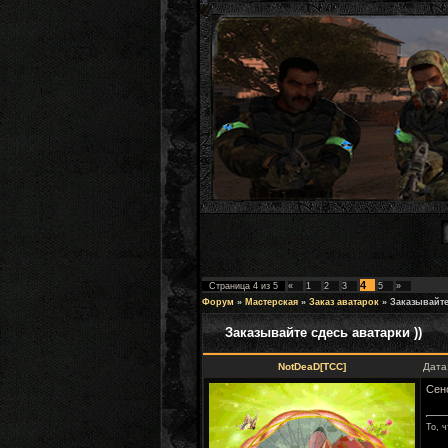
4
Страница
4
из
5
«
1
2
3
5
»
Форум
»
Мастерская
»
Заказ аватарок
»
Заказывайте
Заказывайте сдесь аватарки ))
NotDeaD[TCC]
Дата
Сен
То, ч