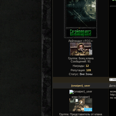
Лейтенант-=ТСС=-
Группа: Боец клана
Сообщений:
91
Награды:
12
Репутация:
109
Статус:
Вне Зоны
{snaiper}_user
Дата
може
http
клан {snaiper}
по н
Группа: Представитель от клана