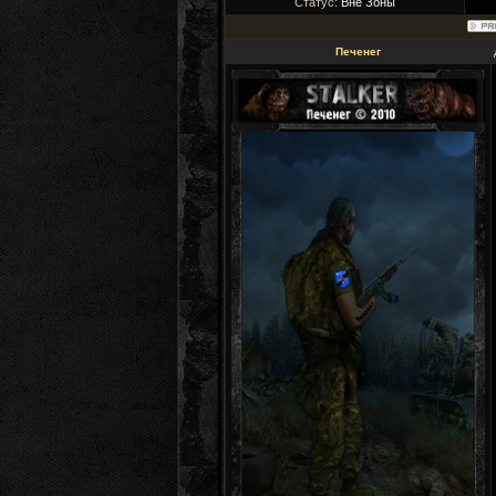
Статус:
Вне Зоны
Печенег