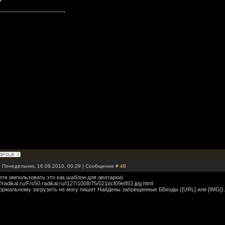
: Понедельник, 16.08.2010, 00:29 | Сообщение #
48
те импользовать это как шаблон для аватарки)
://radikal.ru/F/s50.radikal.ru/i127/1008/75/021bcf09e853.jpg.html
ормальному загрузить не могу пишет Найдены запрещенные ББкоды ([URL] или [IMG]).