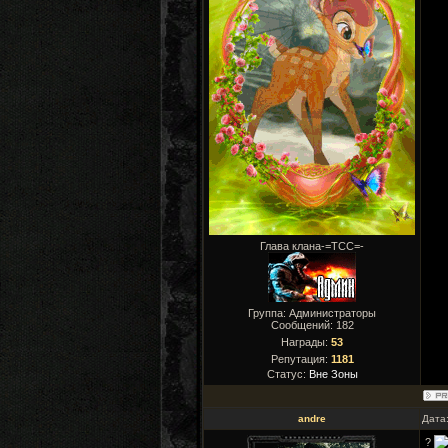
Глава клана-=ТСС=-
Группа: Администраторы
Сообщений:
182
Награды:
53
Репутация:
1181
Статус:
Вне Зоны
andre
Дата
?