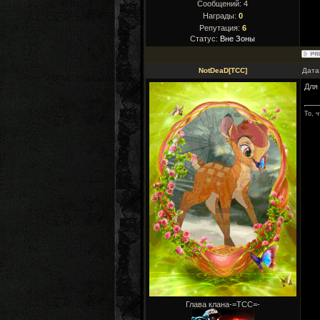
Сообщений:
4
Награды:
0
Репутация:
6
Статус:
Вне Зоны
NotDeaD[TCC]
Дата
Для
То, ч
Глава клана-=ТСС=-