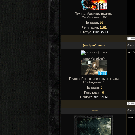
Группа: Администраторы
Сообщений:
182
Награды:
53
Репутация:
1181
Статус:
Вне Зоны
{snaiper}_user
Дата
чёё
клан {snaiper}
Группа: Представитель от клана
Сообщений:
4
Награды:
0
Репутация:
6
Статус:
Вне Зоны
andre
Дата
для 