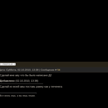
Дата: Суббота, 02.10.2010, 13:38 | Сообщение #
54
Сделай мне аву что бы было написано Д2
Добавлено
(02.10.2010, 13:38)
---------------------------------------------
Сделай из моей авы поставь рамку как у печенега
Вся жизнь игра, а мы лишь пешки.