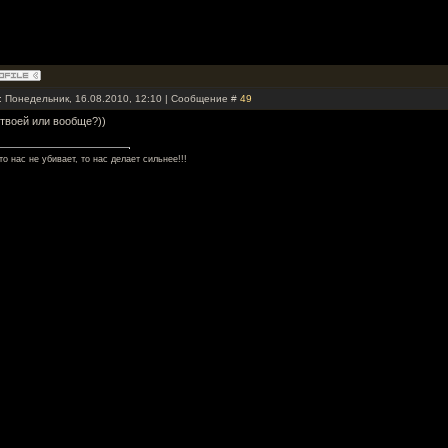
: Понедельник, 16.08.2010, 12:10 | Сообщение #
49
 твоей или вообще?))
то нас не убивает, то нас делает сильнее!!!