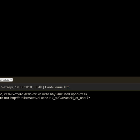
 Четверг, 19.08.2010, 03:40 | Сообщение #
52
re
, если хотите делайте из него аву мне моя нравится)
ти вот http://stalkersetevai.ucoz.ru/_fr/0/avatarki_ot_use.7z